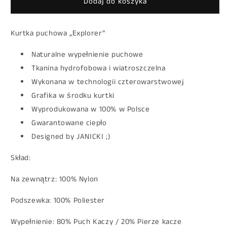
Dodaj do koszyka
EXPLORER
EXPLORER
PUFFER
PUFFER
JACKET
JACKET
Kurtka puchowa „Explorer”
2025
2025
Naturalne wypełnienie puchowe
Tkanina hydrofobowa i wiatroszczelna
Wykonana w technologii czterowarstwowej
Grafika w środku kurtki
Wyprodukowana w 100% w Polsce
Gwarantowane ciepło
Designed by JANICKI ;)
Skład:
Na zewnątrz: 100% Nylon
Podszewka: 100% Poliester
Wypełnienie:
80% Puch Kaczy /
20% Pierze kacze